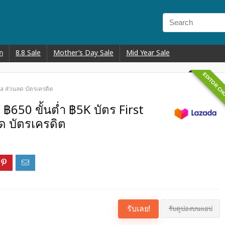
ก
8.8 Sale
Mother’s Day Sale
Mid Year Sale
EDITOR CH
da ส่วนลด บัตรเครดิต
 ฿650 ขั้นต่ำ ฿5K บัตร First
ด บัตรเครดิต
รับเลย!
รับคูปองบนแอป