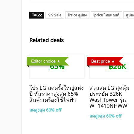
TAGS:
9.9 Sale
iPrice คูปอง
iprice ไทยแลนด์
คูปอ
Related deals
Editor choice
Best price
65%
฿26K
โปร LG ลดครั้งใหญ่แห่ง
ส่วนลด LG สุดคุ้ม
ปี หั่นราคาสูงสุด 65%
ประหยัด ฿26K
สินค้าเครื่องใช้ไฟฟ้า
WashTower รุ่น
WT1410NHWW
ลดสูงสุด 60% off
ลดสูงสุด 60% off