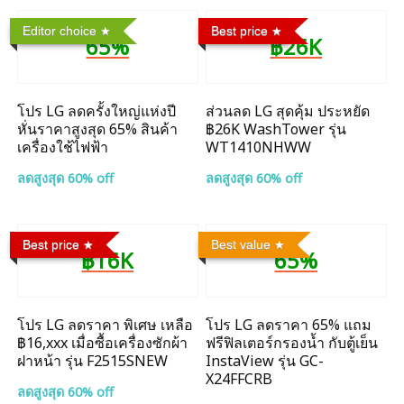
Editor choice
Best price
65%
฿26K
โปร LG ลดครั้งใหญ่แห่งปี
ส่วนลด LG สุดคุ้ม ประหยัด
หั่นราคาสูงสุด 65% สินค้า
฿26K WashTower รุ่น
เครื่องใช้ไฟฟ้า
WT1410NHWW
ลดสูงสุด 60% off
ลดสูงสุด 60% off
Best price
Best value
฿16K
65%
โปร LG ลดราคา พิเศษ เหลือ
โปร LG ลดราคา 65% แถม
฿16,xxx เมื่อซื้อเครื่องซักผ้า
ฟรีฟิลเตอร์กรองน้ำ กับตู้เย็น
ฝาหน้า รุ่น F2515SNEW
InstaView รุ่น GC-
X24FFCRB
ลดสูงสุด 60% off