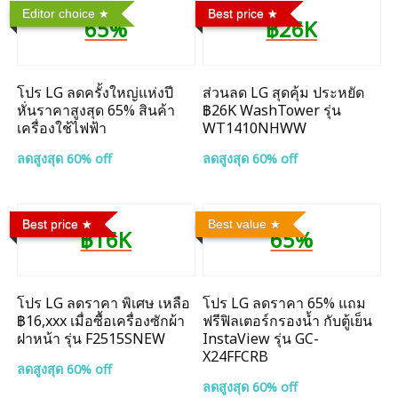
Editor choice
Best price
65%
฿26K
โปร LG ลดครั้งใหญ่แห่งปี
ส่วนลด LG สุดคุ้ม ประหยัด
หั่นราคาสูงสุด 65% สินค้า
฿26K WashTower รุ่น
เครื่องใช้ไฟฟ้า
WT1410NHWW
ลดสูงสุด 60% off
ลดสูงสุด 60% off
Best price
Best value
฿16K
65%
โปร LG ลดราคา พิเศษ เหลือ
โปร LG ลดราคา 65% แถม
฿16,xxx เมื่อซื้อเครื่องซักผ้า
ฟรีฟิลเตอร์กรองน้ำ กับตู้เย็น
ฝาหน้า รุ่น F2515SNEW
InstaView รุ่น GC-
X24FFCRB
ลดสูงสุด 60% off
ลดสูงสุด 60% off