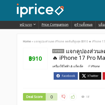
หน้าแรก
Price Comparison
ดูร้านทั้งหมด
บล็อ
Home
»
แจกคูปองส่วนลด iPhone ลดทันทีสูงสุด ฿910 🔥 iPhone 17
แจกคูปองส่วนลด
EXPIRED
🔥 iPhone 17 Pro Max
฿910
เครื่องใช้ไฟฟ้า & แก็ดเจ็ต
iPhone
0
Deal Score
18