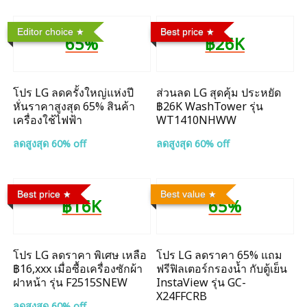
Editor choice
Best price
65%
฿26K
โปร LG ลดครั้งใหญ่แห่งปี
ส่วนลด LG สุดคุ้ม ประหยัด
หั่นราคาสูงสุด 65% สินค้า
฿26K WashTower รุ่น
เครื่องใช้ไฟฟ้า
WT1410NHWW
ลดสูงสุด 60% off
ลดสูงสุด 60% off
Best price
Best value
฿16K
65%
โปร LG ลดราคา พิเศษ เหลือ
โปร LG ลดราคา 65% แถม
฿16,xxx เมื่อซื้อเครื่องซักผ้า
ฟรีฟิลเตอร์กรองน้ำ กับตู้เย็น
ฝาหน้า รุ่น F2515SNEW
InstaView รุ่น GC-
X24FFCRB
ลดสูงสุด 60% off