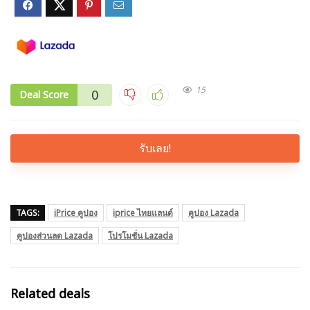
15
0
Deal Score
รับเลย!
TAGS:
iPrice คูปอง
iprice ไทยแลนด์
คูปอง Lazada
คูปองส่วนลด Lazada
โปรโมชั่น Lazada
Related deals