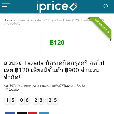
EDITOR CHOICE
Home
»
ส่วนลด Lazada บัตรเดบิตกรุงศรี ลดไปเลย ฿120 เพียงมีขั้นต่ำ ฿900
จำนวนจำกัด!
฿120
ส่วนลด Lazada บัตรเดบิตกรุงศรี ลดไป
เลย ฿120 เพียงมีขั้นต่ำ ฿900 จำนวน
จำกัด!
ของใช้ในบ้าน
,
สุขภาพ & ความงาม
,
เครื่องใช้ไฟฟ้า & แก็ดเจ็ต
Lazada
1
5
0
6
2
3
2
5
6
4