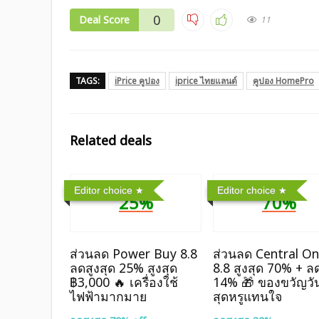
0
Deal Score
11
TAGS:
iPrice คูปอง
iprice ไทยแลนด์
คูปอง HomePro
Related deals
Editor choice
Editor choice
25%
70%
ส่วนลด Power Buy 8.8
ส่วนลด Central On
ลดสูงสุด 25% สูงสุด
8.8 สูงสุด 70% + ลด
฿3,000 🔥 เครื่องใช้
14% 🎁 ของขวัญวั
ไฟฟ้ามากมาย
สุดหรูแทนใจ