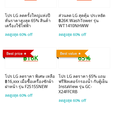
โปร LG ลดครั้งใหญ่แห่งปี
ส่วนลด LG สุดคุ้ม ประหยัด
หั่นราคาสูงสุด 65% สินค้า
฿26K WashTower รุ่น
เครื่องใช้ไฟฟ้า
WT1410NHWW
ลดสูงสุด 60% off
ลดสูงสุด 60% off
Best price
Best value
฿16K
65%
โปร LG ลดราคา พิเศษ เหลือ
โปร LG ลดราคา 65% แถม
฿16,xxx เมื่อซื้อเครื่องซักผ้า
ฟรีฟิลเตอร์กรองน้ำ กับตู้เย็น
ฝาหน้า รุ่น F2515SNEW
InstaView รุ่น GC-
X24FFCRB
ลดสูงสุด 60% off
ลดสูงสุด 60% off