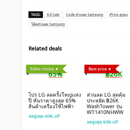
TAGS:
6.6 Sale
Code ส่วนลด Samsung
iPrice คูปอง
โค้ดส่วนลด Samsung
Related deals
Editor choice
Best price
65%
฿26K
โปร LG ลดครั้งใหญ่แห่ง
ส่วนลด LG สุดคุ้ม
ปี หั่นราคาสูงสุด 65%
ประหยัด ฿26K
สินค้าเครื่องใช้ไฟฟ้า
WashTower รุ่น
WT1410NHWW
ลดสูงสุด 60% off
ลดสูงสุด 60% off