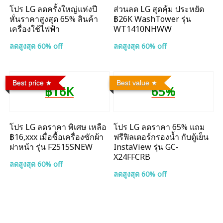
โปร LG ลดครั้งใหญ่แห่งปี
ส่วนลด LG สุดคุ้ม ประหยัด
หั่นราคาสูงสุด 65% สินค้า
฿26K WashTower รุ่น
เครื่องใช้ไฟฟ้า
WT1410NHWW
ลดสูงสุด 60% off
ลดสูงสุด 60% off
Best price
Best value
฿16K
65%
โปร LG ลดราคา พิเศษ เหลือ
โปร LG ลดราคา 65% แถม
฿16,xxx เมื่อซื้อเครื่องซักผ้า
ฟรีฟิลเตอร์กรองน้ำ กับตู้เย็น
ฝาหน้า รุ่น F2515SNEW
InstaView รุ่น GC-
X24FFCRB
ลดสูงสุด 60% off
ลดสูงสุด 60% off