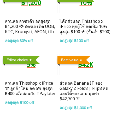
฿1,200
10%
ส่วนลด ลาซาด้า ลดสูงสุด
โค้ดส่วนลด Thisshop x
฿1,200 💳 บัตรเครดิต UOB,
iPrice ทุกผู้ใช้ ลดเพิ่ม 10%
KTC, Krungsri, AEON, ttb
สูงสุด ฿100 🌟 (ขั้นต่ำ ฿200)
ลดสูงสุด 80% off
ลดสูงสุด ฿100 off
Editor choice
Best value
5%
฿42K
ส่วนลด Thisshop x iPrice
ส่วนลด Banana IT จอง
🎊 ลูกค้าใหม่ ลด 5% สูงสุด
Galaxy Z Fold8 | Flip8 ลด
฿400 เมื่อผ่อนกับ TPaylater
และได้ของแถม มูลค่า
฿42,700 🎊
ลดสูงสุด ฿100 off
ลดสูงสุด ฿1,000 off