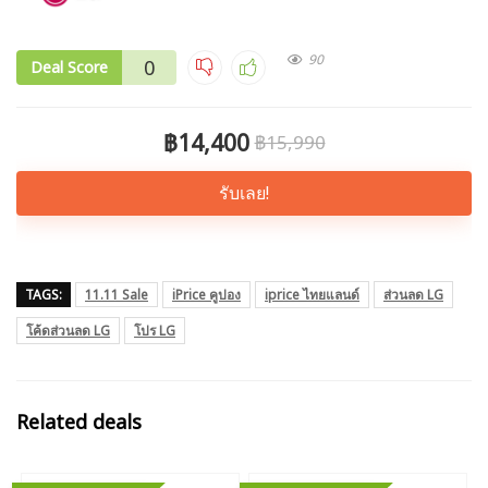
90
0
Deal Score
฿14,400
฿15,990
รับเลย!
TAGS:
11.11 Sale
iPrice คูปอง
iprice ไทยแลนด์
ส่วนลด LG
โค้ดส่วนลด LG
โปร LG
Related deals