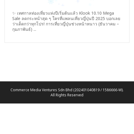
✨ เทศกาลท่องเที่ยวแห่งปีเริ่มต้นแล้ว Klook 10.10 Mega
Sale ลดกระหน่ำสุด ๆ ใครที่แพลนเที่ยวญี่ปุ่นปี 2025 บอกเลย
ว่าเด็ดกว่าทุกโปร! การเที่ยวญี่ปุ่นช่วงหน้าหนาว (ธันวาคม –
กุมภาพันธ์) ...
Commerce Media Ventures Sdn Bhd (202401040819 / 1586666-W).
All Rights Reserved