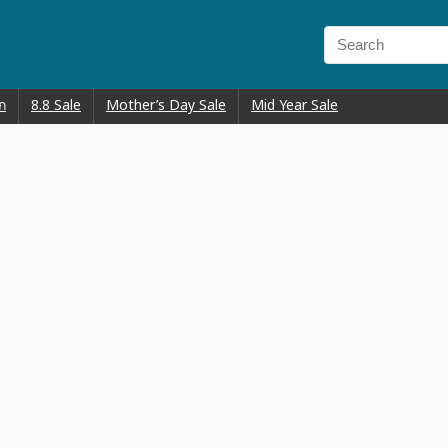
ก
8.8 Sale
Mother’s Day Sale
Mid Year Sale