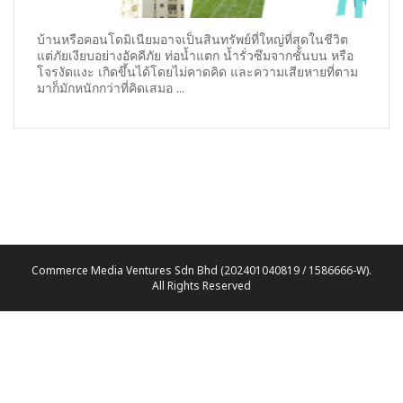
บ้านหรือคอนโดมิเนียมอาจเป็นสินทรัพย์ที่ใหญ่ที่สุดในชีวิต
แต่ภัยเงียบอย่างอัคคีภัย ท่อน้ำแตก น้ำรั่วซึมจากชั้นบน หรือ
โจรงัดแงะ เกิดขึ้นได้โดยไม่คาดคิด และความเสียหายที่ตาม
มาก็มักหนักกว่าที่คิดเสมอ ...
Commerce Media Ventures Sdn Bhd (202401040819 / 1586666-W).
All Rights Reserved