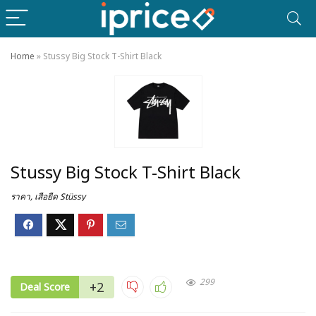
Home
»
Stussy Big Stock T-Shirt Black
Stussy Big Stock T-Shirt Black
ราคา
,
เสื้อยืด Stüssy
299
+2
Deal Score